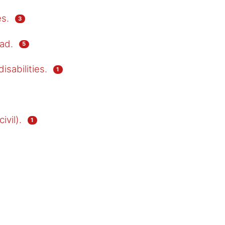
s.
3
ad.
5
isabilities.
1
vil).
1