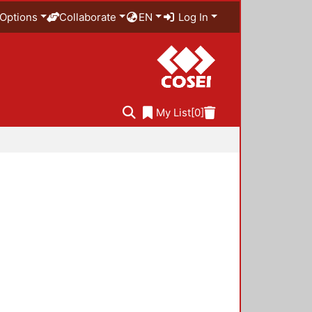
Options
Collaborate
EN
Log In
My List
[0]