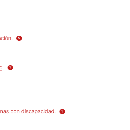
ción.
5
g.
1
onas con discapacidad.
1