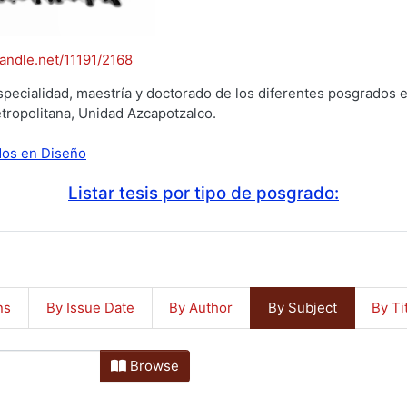
handle.net/11191/2168
specialidad, maestría y doctorado de los diferentes posgrados e
tropolitana, Unidad Azcapotzalco.
ados en Diseño
Listar tesis por tipo de posgrado:
ns
By Issue Date
By Author
By Subject
By Ti
Browse