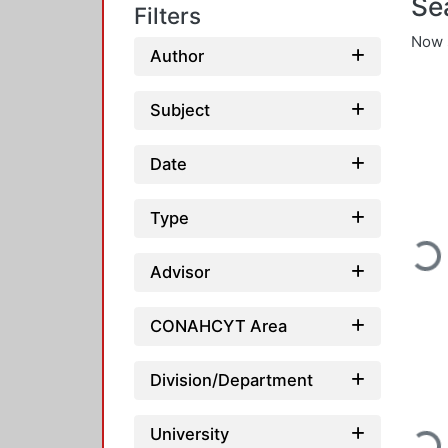
Se
Filters
Now 
Author
Subject
Date
Type
Loading...
Advisor
CONAHCYT Area
Division/Department
University