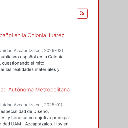
spañol en la Colonia Juárez
Unidad Azcapotzalco.
,
2026-03
)
epublicano español en la Colonia
, cuestionando el mito
zar las realidades materiales y
o se propuso recuperar la memoria
ón y mapeo de ubicaciones urbanas
tivos. Bajo un marco teórico que
sidad Autónoma Metropolitana
Pierre Nora y la metodología de
mplementó un enfoque
Unidad Azcapotzalco.
,
2025-01
)
s, la historia y la antropología. El
tzel Guadalupe
;
Juárez Ortega,
a especialidad de Diseño,
o, análisis cartográfico de 224
oz González, Adriana
;
Niveo Soto,
es, y tiene como objetivo principal
es de los exiliados. Los resultados
unidad UAM - Azcapotzalco. Hoy en
das y 69 negocios, principalmente