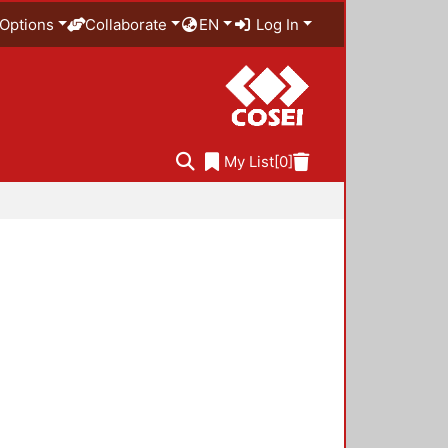
Options
Collaborate
EN
Log In
My List
[0]