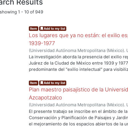
arch Results
showing
1 - 10 of 949
Item
Add to my list
Los lugares que ya no están: el exilio e
1939-1977
(
Universidad Autónoma Metropolitana (México). 
Santos Hernández, María Belén
La investigación aborda la presencia del exilio r
Juárez de la Ciudad de México entre 1939 y 1977
predominante del "exilio intelectual" para visibili
espaciales de la comunidad refugiada. El estudi
tangible de este grupo mediante la identificaci
Item
Add to my list
donde se desarrollaron acontecimientos significa
Plan maestro paisajístico de la Univer
integró el concepto de "lugares de memoria" de 
Azcapotzalco
"hologramas espaciales" de Alicia Lindón, se i
(
Universidad Autónoma Metropolitana (México). 
multidisciplinario que combinó los estudios urbano
Arroyo Ruiz, Karla Jessica
;
Hernández Ramírez, I
El presente trabajo se inscribe en el ámbito de l
proceso metodológico incluyó recorridos de camp
Raymundo Octavio
;
Martínez García, Mónica
;
Muñ
Conservación y Planificación de Paisajes y Jardin
sitios y entrevistas etnográficas con descendient
Mario Alonso
;
Téllez Foster, Karla Leticia
el mejoramiento de los espacios abiertos de la 
revelaron una densa concentración de 144 vivien