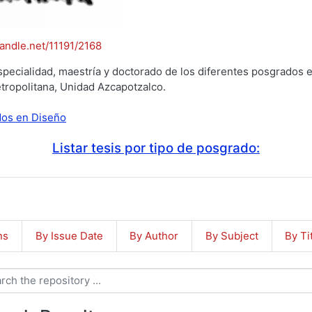
handle.net/11191/2168
specialidad, maestría y doctorado de los diferentes posgrados e
tropolitana, Unidad Azcapotzalco.
ados en Diseño
Listar tesis por tipo de posgrado:
ns
By Issue Date
By Author
By Subject
By Ti