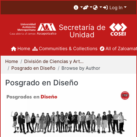
Log In
Secretaría de
Unidad
Home
Communities & Collections
All of Zaloamat
Home
División de Ciencias y Artes para el Diseño
Posgrado en Diseño
Browse by Author
Posgrado en Diseño