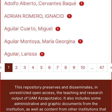
Adolfo Alberto, Cervantes Baqué
1
ADRIAN ROMERO, IGNACIO
1
Aguilar Cuarto, Miguel
1
Aguilar Montoya, María Georgina
1
Aguilar, Larissa
1
(current)
«
1
2
3
4
5
6
7
8
9
10
...
47
This repository preserves and disseminates, in
unrestricted open access, the teaching and research
output of UAM Azcapotzalco. It also includes some
administrative and graphic documents from the
institution, as well as content from other institutions that