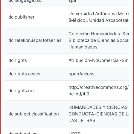
dc.language.iso
spa
Universidad Autónoma Metropo
dc.publisher
(México). Unidad Azcapotzalco
Colección Humanidades. Serie
dc.relation.ispartofseries
Biblioteca de Ciencias Sociale
Humanidades.
dc.rights
Atribución-NoComercial-SinDe
dc.rights.acces
openAccess
http://creativecommons.org/li
dc.rights.uri
nc-nd/4.0
HUMANIDADES Y CIENCIAS DE
dc.subject.classification
CONDUCTA::CIENCIAS DE LAS
LAS LETRAS
dc.subject.lcc
HQ79