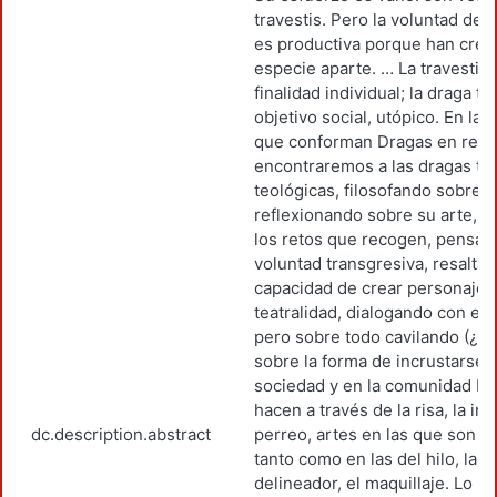
travestis. Pero la voluntad de
es productiva porque han crea
especie aparte. … La travesti t
finalidad individual; la draga ti
objetivo social, utópico. En las
que conforman Dragas en rebe
encontraremos a las dragas teó
teológicas, filosofando sobre 
reflexionando sobre su arte, p
los retos que recogen, pensan
voluntad transgresiva, resalta
capacidad de crear personajes
teatralidad, dialogando con el
pero sobre todo cavilando (¿c
sobre la forma de incrustarse e
sociedad y en la comunidad L
hacen a través de la risa, la iron
dc.description.abstract
perreo, artes en las que son m
tanto como en las del hilo, la ag
delineador, el maquillaje. Lo 