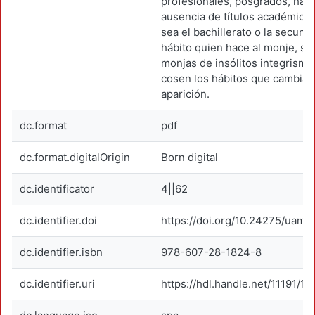
profesionales, posgrados, hast
ausencia de títulos académico
sea el bachillerato o la secunda
hábito quien hace al monje, si
monjas de insólitos integrism
cosen los hábitos que cambian
aparición.
dc.format
pdf
dc.format.digitalOrigin
Born digital
dc.identificator
4||62
dc.identifier.doi
https://doi.org/10.24275/uama
dc.identifier.isbn
978-607-28-1824-8
dc.identifier.uri
https://hdl.handle.net/11191/1