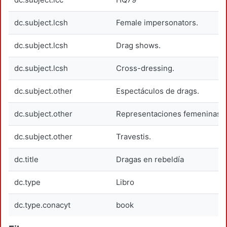
dc.subject.lcsh
Female impersonators.
dc.subject.lcsh
Drag shows.
dc.subject.lcsh
Cross-dressing.
dc.subject.other
Espectáculos de drags.
dc.subject.other
Representaciones femeninas (
dc.subject.other
Travestis.
dc.title
Dragas en rebeldía
dc.type
Libro
dc.type.conacyt
book