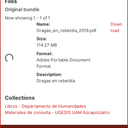
Files
Original bundle
Now showing
1 - 1 of 1
Name:
Down
Dragas_en_rebeldia_2019.pdf
load
Size:
114.27 MB
ding...
Format:
Adobe Portable Document
Format
Description:
Dragas en rebeldía
Collections
Libros - Departamento de Humanidades
Materiales de consulta - UGEDIS UAM Azcapotzalco