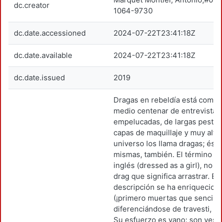
dc.creator
1064-9730
dc.date.accessioned
2024-07-22T23:41:18Z
dc.date.available
2024-07-22T23:41:18Z
dc.date.issued
2019
Dragas en rebeldía está compu
medio centenar de entrevistas
empelucadas, de largas pesta
capas de maquillaje y muy alto
universo los llama dragas; ésto
mismas, también. El término p
inglés (dressed as a girl), no d
drag que significa arrastrar. Es
descripción se ha enriquecido
(¡primero muertas que sencillas
diferenciándose de travesti, de
Su esfuerzo es vano: son vesti