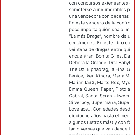
con concursos extenuantes de
someterse a innumerables pru
una vencedora con decenas de
En este sendero de la confront
poco importa quién sea el má
“La más Draga”, nombre de uno
certámenes. En este libro co
veintena de dragas entre quie
encuentran: Bonita Giles, Dana
Débora la Grande, Dita Babylo
The Oz, Elphadrag, la Fina, Gi
Fenice, Iker, Kindra, María Mag
Marianita33, Marte Rex, Mysti
Emma-Queen, Paper, Pistola, 
Cabral, Santa, Sarah Ukween, 
Silverboy, Supermana, Superpe
Lovelace… Con edades desde 
dieciocho años hasta el medio 
algunos lustros más) y con fo
tan diversas que van desde los