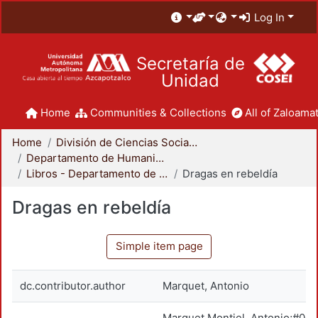
Log In
Secretaría de
Unidad
Home
Communities & Collections
All of Zaloamat
Home
División de Ciencias Sociales y Humanidades
Departamento de Humanidades
Libros - Departamento de Humanidades
Dragas en rebeldía
Dragas en rebeldía
Simple item page
dc.contributor.author
Marquet, Antonio
Marquet Montiel, Antonio;#00