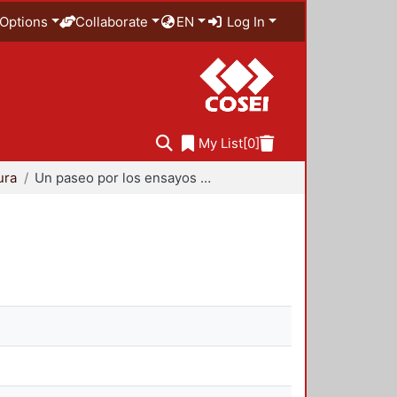
Options
Collaborate
EN
Log In
My List
[0]
ura
Un paseo por los ensayos de Severino Salazar