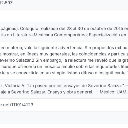
52:59Z
 páginas). Coloquio realizado del 28 al 30 de octubre de 2015 e
tría en Literatura Mexicana Contemporánea; Especialización en 
 en materia, vale la siguiente advertencia. Sin propósitos exhau
 mostrar, en líneas muy generales, las coincidencias y particul
everino Salazar.2 Sin embargo, la relectura me reveló que la g
aunque ofrecería un mosaico amplio sobre las inquietudes litera
rte y se convertiría en un simple listado difuso e insignificante.
, Victoria A. "Un paseo por los ensayos de Severino Salazar". -
je a Severino Salazar. Ensayo y obra general. -- México: UAM 
le.net/11191/4123