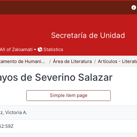
Secretaría de Unidad
All of Zaloamati
Statistics
Departamento de Humanidades
Área de Literatura
Artículos - Literat
ayos de Severino Salazar
Simple item page
, Victoria A.
52:59Z