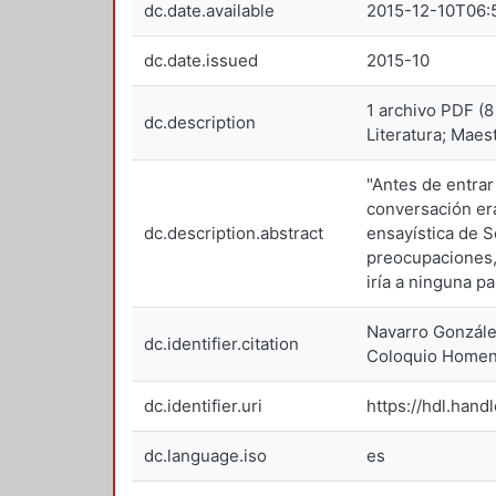
dc.date.available
2015-12-10T06:
dc.date.issued
2015-10
1 archivo PDF (8
dc.description
Literatura; Maes
"Antes de entrar
conversación era
dc.description.abstract
ensayística de S
preocupaciones, 
iría a ninguna pa
Navarro González
dc.identifier.citation
Coloquio Homena
dc.identifier.uri
https://hdl.hand
dc.language.iso
es