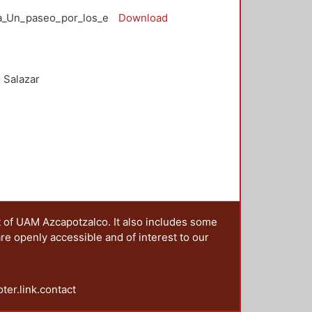
ia_Un_paseo_por_los_ensayos.pdf
Download
 Salazar
t of UAM Azcapotzalco. It also includes some
are openly accessible and of interest to our
oter.link.contact