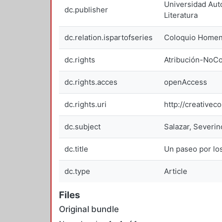
Universidad Aut
dc.publisher
Literatura
dc.relation.ispartofseries
Coloquio Homena
dc.rights
Atribución-NoCo
dc.rights.acces
openAccess
dc.rights.uri
http://creative
dc.subject
Salazar, Severin
dc.title
Un paseo por lo
dc.type
Article
Files
Original bundle