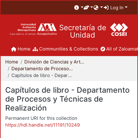
Log In
Secretaría de
Unidad
Home
Communities & Collections
All of Zaloamat
Home
División de Ciencias y Artes para el Diseño
Departamento de Procesos y Técnicas de Realización
Capítulos de libro - Departamento de Procesos y Técnicas de Realización
Capítulos de libro - Departamento
de Procesos y Técnicas de
Realización
Permanent URI for this collection
https://hdl.handle.net/11191/10249