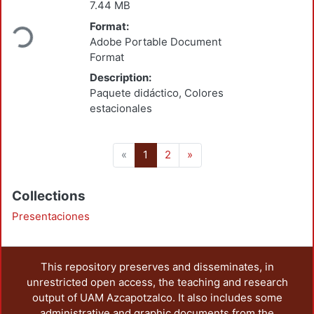
Loading...
7.44 MB
Format:
Adobe Portable Document
Format
Description:
Paquete didáctico, Colores
estacionales
(current)
«
1
2
»
Collections
Presentaciones
This repository preserves and disseminates, in
unrestricted open access, the teaching and research
output of UAM Azcapotzalco. It also includes some
administrative and graphic documents from the