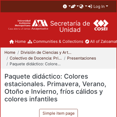
Log In
Secretaría de
Unidad
Home
Communities & Collections
All of Zaloamat
Home
División de Ciencias y Artes para el Diseño
Colectivo de Docencia: Principios Básicos del Diseño
Presentaciones
Paquete didáctico: Colores estacionales. Primavera, Verano, Otoño e Invierno, fríos cálidos y colores infantiles
Paquete didáctico: Colores
estacionales. Primavera, Verano,
Otoño e Invierno, fríos cálidos y
colores infantiles
Simple item page