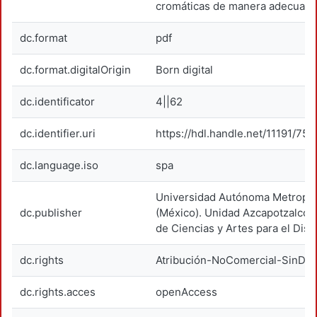
cromáticas de manera adecuada
dc.format
pdf
dc.format.digitalOrigin
Born digital
dc.identificator
4||62
dc.identifier.uri
https://hdl.handle.net/11191/750
dc.language.iso
spa
Universidad Autónoma Metropol
dc.publisher
(México). Unidad Azcapotzalco. 
de Ciencias y Artes para el Dise
dc.rights
Atribución-NoComercial-SinDer
dc.rights.acces
openAccess