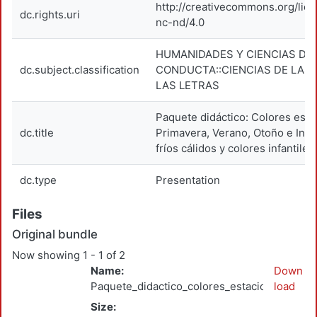
http://creativecommons.org/lic
dc.rights.uri
nc-nd/4.0
HUMANIDADES Y CIENCIAS DE 
dc.subject.classification
CONDUCTA::CIENCIAS DE LAS 
LAS LETRAS
Paquete didáctico: Colores esta
dc.title
Primavera, Verano, Otoño e Invi
fríos cálidos y colores infantiles
dc.type
Presentation
Files
Original bundle
Now showing
1 - 1 of 2
Name:
Down
Paquete_didactico_colores_estacionales.pdf
load
Size: