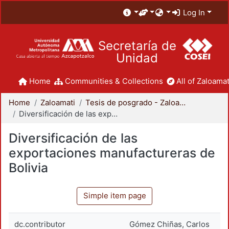
Log In
Secretaría de
Unidad
Home
Communities & Collections
All of Zaloamat
Home
Zaloamati
Tesis de posgrado - Zaloamati
Diversificación de las exportaciones manufactureras de Bolivia
Diversificación de las
exportaciones manufactureras de
Bolivia
Simple item page
dc.contributor
Gómez Chiñas, Carlos