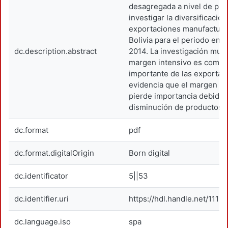
desagregada a nivel de pro
investigar la diversificación
exportaciones manufacture
Bolivia para el periodo ent
dc.description.abstract
2014. La investigación mues
margen intensivo es comp
importante de las exportac
evidencia que el margen ex
pierde importancia debido 
disminución de productos 
dc.format
pdf
dc.format.digitalOrigin
Born digital
dc.identificator
5||53
dc.identifier.uri
https://hdl.handle.net/1119
dc.language.iso
spa