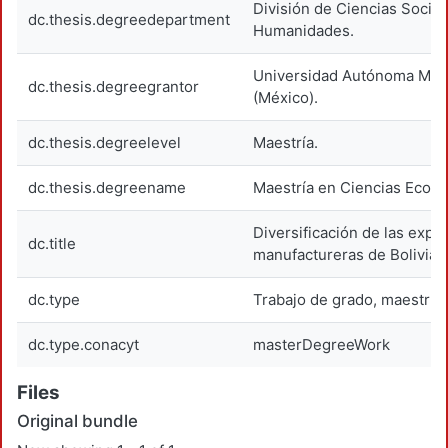
División de Ciencias Social
dc.thesis.degreedepartment
Humanidades.
Universidad Autónoma Metr
dc.thesis.degreegrantor
(México).
dc.thesis.degreelevel
Maestría.
dc.thesis.degreename
Maestría en Ciencias Econ
Diversificación de las expo
dc.title
manufactureras de Bolivia
dc.type
Trabajo de grado, maestría
dc.type.conacyt
masterDegreeWork
Files
Original bundle