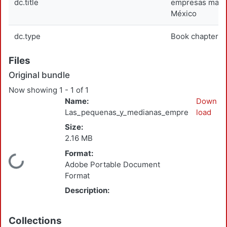
dc.title
empresas manu
México
dc.type
Book chapter
Files
Original bundle
Now showing
1 - 1 of 1
Name:
Down
Las_pequenas_y_medianas_empresas_manufa
load
Size:
2.16 MB
Format:
Loading...
Adobe Portable Document
Format
Description:
Collections