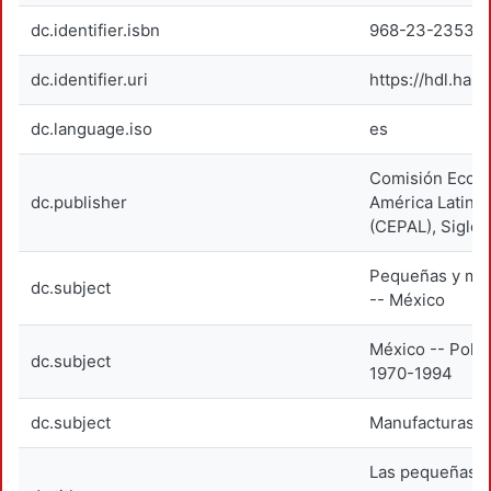
dc.identifier.isbn
968-23-2353-
dc.identifier.uri
https://hdl.han
dc.language.iso
es
Comisión Econ
dc.publisher
América Latina 
(CEPAL), Siglo 
Pequeñas y me
dc.subject
-- México
México -- Polít
dc.subject
1970-1994
dc.subject
Manufacturas -
Las pequeñas 