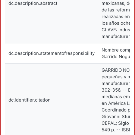
dc.description.abstract
mexicanas, den
de las reforma
realizadas en el
los años oche
CLAVE: Industr
manufactureras
Nombre complet
dc.description.statementofresponsibility
Garrido Noguer
GARRIDO NOGUE
pequeñas y me
manufactureras 
302-356. -- En
medianas empre
dc.identifier.citation
en América Lati
Coordinado por
Giovanni Stump
CEPAL; Siglo ve
549 p. -- ISBN