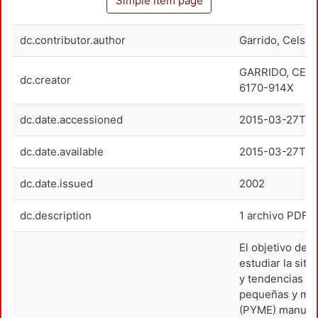
Simple item page
dc.contributor.author
Garrido, Celso
GARRIDO, CEL
dc.creator
6170-914X
dc.date.accessioned
2015-03-27T16
dc.date.available
2015-03-27T16
dc.date.issued
2002
dc.description
1 archivo PDF (
El objetivo de e
estudiar la sit
y tendencias de
pequeñas y me
(PYME) manufa