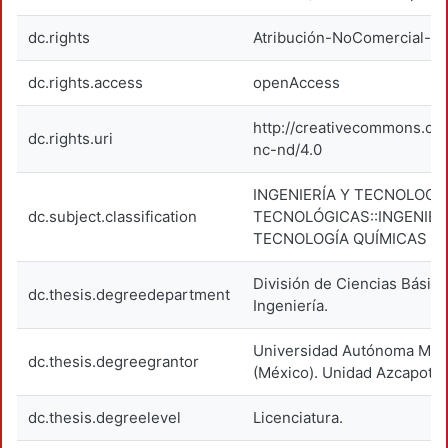
dc.rights
Atribución-NoComercial-Si
dc.rights.access
openAccess
http://creativecommons.org
dc.rights.uri
nc-nd/4.0
INGENIERÍA Y TECNOLOGÍA
dc.subject.classification
TECNOLÓGICAS::INGENIER
TECNOLOGÍA QUÍMICAS
División de Ciencias Básica
dc.thesis.degreedepartment
Ingeniería.
Universidad Autónoma Metr
dc.thesis.degreegrantor
(México). Unidad Azcapotza
dc.thesis.degreelevel
Licenciatura.