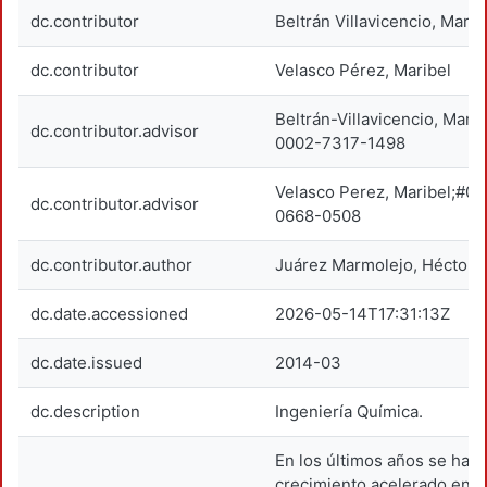
dc.contributor
Beltrán Villavicencio, Marga
dc.contributor
Velasco Pérez, Maribel
Beltrán-Villavicencio, Marg
dc.contributor.advisor
0002-7317-1498
Velasco Perez, Maribel;#0
dc.contributor.advisor
0668-0508
dc.contributor.author
Juárez Marmolejo, Héctor
dc.date.accessioned
2026-05-14T17:31:13Z
dc.date.issued
2014-03
dc.description
Ingeniería Química.
En los últimos años se ha 
crecimiento acelerado en l