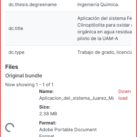
dc.thesis.degreename
Ingeniería Química.
Aplicación del sistema Fen
Clinoptilolita para oxidar m
dc.title
orgánica en agua residual d
piloto de la UAM-A
dc.type
Trabajo de grado, licenciat
Files
Original bundle
Now showing
1 - 1 of 1
Name:
Down
Aplicacion_del_sistema_Juarez_Marmolejo_H
load
Size:
2.38 MB
Format:
ding...
Adobe Portable Document
Format