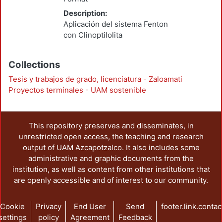
Description:
Aplicación del sistema Fenton
con Clinoptilolita
Collections
Tesis y trabajos de grado, licenciatura - Zaloamati
Proyectos terminales - UAM sostenible
This repository preserves and disseminates, in
unrestricted open access, the teaching and research
output of UAM Azcapotzalco. It also includes some
administrative and graphic documents from the
institution, as well as content from other institutions that
are openly accessible and of interest to our community.
Cookie
Privacy
End User
Send
footer.link.contac
settings
policy
Agreement
Feedback