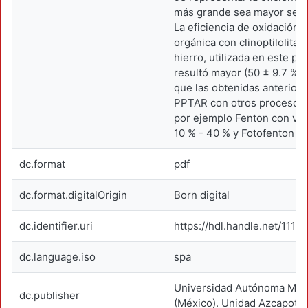
más grande sea mayor será l
La eficiencia de oxidación 
orgánica con clinoptilolita
hierro, utilizada en este pr
resultó mayor (50 ± 9.7 % y
que las obtenidas anterior
PPTAR con otros procesos 
por ejemplo Fenton con vir
10 % - 40 % y Fotofenton 3
dc.format
pdf
dc.format.digitalOrigin
Born digital
dc.identifier.uri
https://hdl.handle.net/1119
dc.language.iso
spa
Universidad Autónoma Metr
dc.publisher
(México). Unidad Azcapotza