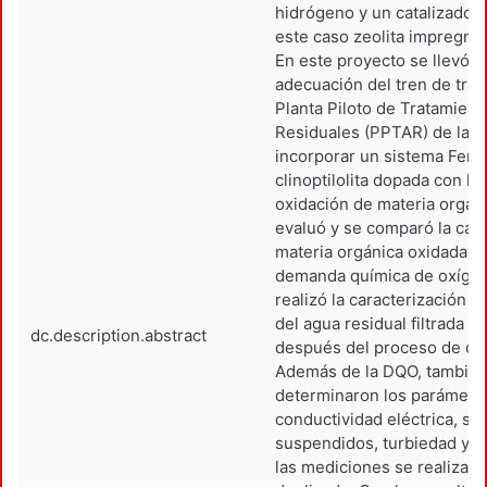
hidrógeno y un catalizador 
este caso zeolita impregnad
En este proyecto se llevó a
adecuación del tren de trat
Planta Piloto de Tratamien
Residuales (PPTAR) de la 
incorporar un sistema Fent
clinoptilolita dopada con hi
oxidación de materia orgán
evaluó y se comparó la can
materia orgánica oxidada,
demanda química de oxíge
realizó la caracterización f
del agua residual filtrada a
dc.description.abstract
después del proceso de oxi
Además de la DQO, también
determinaron los parámetro
conductividad eléctrica, só
suspendidos, turbiedad y c
las mediciones se realizaro