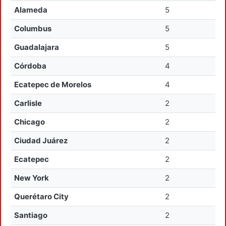
Alameda
5
Columbus
5
Guadalajara
5
Córdoba
4
Ecatepec de Morelos
4
Carlisle
2
Chicago
2
Ciudad Juárez
2
Ecatepec
2
New York
2
Querétaro City
2
Santiago
2