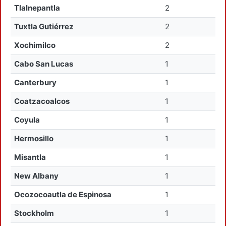
Tlalnepantla
2
Tuxtla Gutiérrez
2
Xochimilco
2
Cabo San Lucas
1
Canterbury
1
Coatzacoalcos
1
Coyula
1
Hermosillo
1
Misantla
1
New Albany
1
Ocozocoautla de Espinosa
1
Stockholm
1