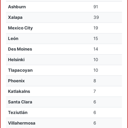
Ashburn
91
Xalapa
39
Mexico City
19
León
15
Des Moines
14
Helsinki
10
Tlapacoyan
10
Phoenix
8
Katlakalns
7
Santa Clara
6
Teziutlán
6
Villahermosa
6