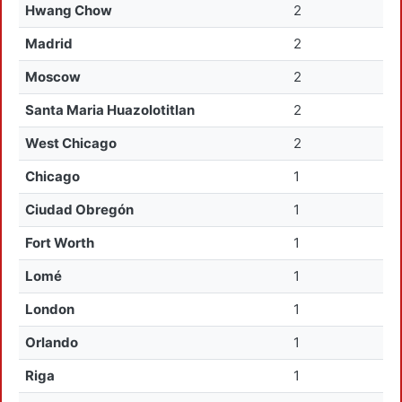
Hwang Chow
2
Madrid
2
Moscow
2
Santa Maria Huazolotitlan
2
West Chicago
2
Chicago
1
Ciudad Obregón
1
Fort Worth
1
Lomé
1
London
1
Orlando
1
Riga
1