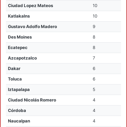
Ciudad Lopez Mateos
10
Katlakalns
10
Gustavo Adolfo Madero
9
Des Moines
8
Ecatepec
8
Azcapotzalco
7
Dakar
6
Toluca
6
Iztapalapa
5
Ciudad Nicolás Romero
4
Córdoba
4
Naucalpan
4