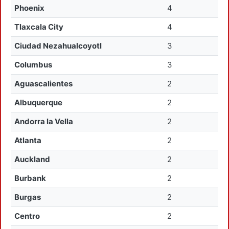
Phoenix
4
Tlaxcala City
4
Ciudad Nezahualcoyotl
3
Columbus
3
Aguascalientes
2
Albuquerque
2
Andorra la Vella
2
Atlanta
2
Auckland
2
Burbank
2
Burgas
2
Centro
2