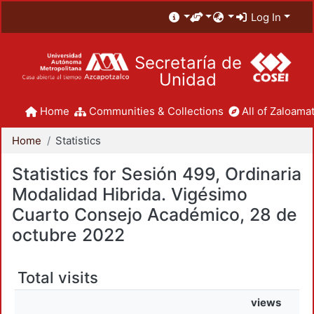
Log In
Secretaría de
Unidad
Home
Communities & Collections
All of Zaloamat
Home
Statistics
Statistics for Sesión 499, Ordinaria
Modalidad Hibrida. Vigésimo
Cuarto Consejo Académico, 28 de
octubre 2022
Total visits
views