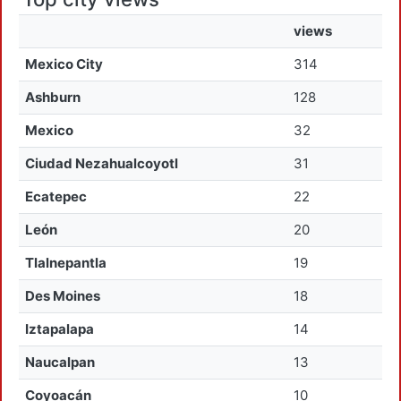
views
Mexico City
314
Ashburn
128
Mexico
32
Ciudad Nezahualcoyotl
31
Ecatepec
22
León
20
Tlalnepantla
19
Des Moines
18
Iztapalapa
14
Naucalpan
13
Coyoacán
10