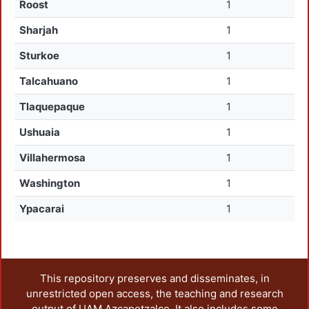
Roost
1
Sharjah
1
Sturkoe
1
Talcahuano
1
Tlaquepaque
1
Ushuaia
1
Villahermosa
1
Washington
1
Ypacarai
1
This repository preserves and disseminates, in
unrestricted open access, the teaching and research
output of UAM Azcapotzalco. It also includes some