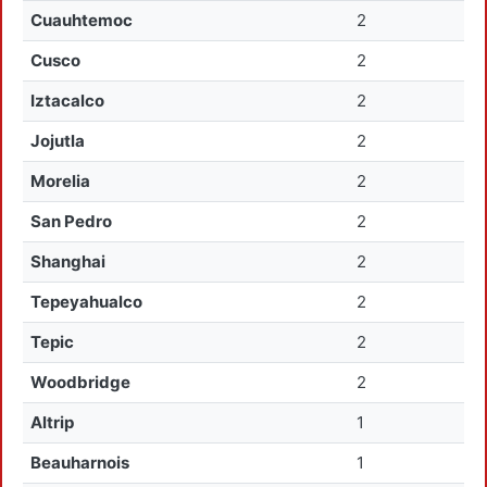
Cuauhtemoc
2
Cusco
2
Iztacalco
2
Jojutla
2
Morelia
2
San Pedro
2
Shanghai
2
Tepeyahualco
2
Tepic
2
Woodbridge
2
Altrip
1
Beauharnois
1