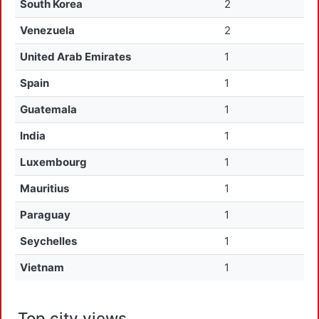
South Korea
2
Venezuela
2
United Arab Emirates
1
Spain
1
Guatemala
1
India
1
Luxembourg
1
Mauritius
1
Paraguay
1
Seychelles
1
Vietnam
1
Top city views