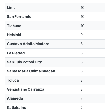
Lima
10
San Fernando
10
Tlahuac
10
Helsinki
9
Gustavo Adolfo Madero
8
La Piedad
8
San Luis Potosí City
8
Santa Maria Chimalhuacan
8
Toluca
8
Venustiano Carranza
8
Alameda
7
Katlakalns
7