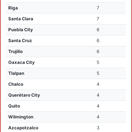
Riga
7
Santa Clara
7
Puebla City
6
Santa Cruz
6
Trujillo
6
Oaxaca City
5
Tlalpan
5
Chalco
4
Querétaro City
4
Quito
4
Wilmington
4
Azcapotzalco
3