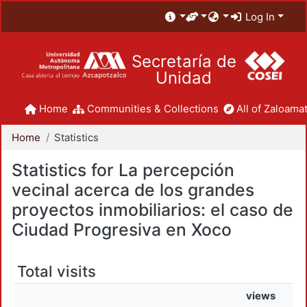
Log In
Secretaría de
Unidad
Home
Communities & Collections
All of Zaloamat
Home
Statistics
Statistics for La percepción
vecinal acerca de los grandes
proyectos inmobiliarios: el caso de
Ciudad Progresiva en Xoco
Total visits
views