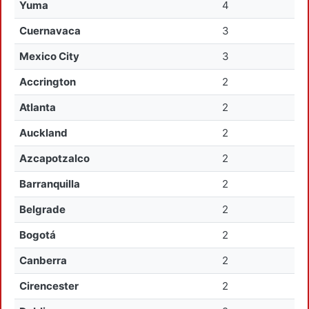
Yuma
4
Cuernavaca
3
Mexico City
3
Accrington
2
Atlanta
2
Auckland
2
Azcapotzalco
2
Barranquilla
2
Belgrade
2
Bogotá
2
Canberra
2
Cirencester
2