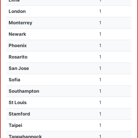
London
1
Monterrey
1
Newark
1
Phoenix
1
Rosarito
1
San Jose
1
Sofia
1
Southampton
1
St Louis
1
Stamford
1
Taipei
1
Tappahannock
1