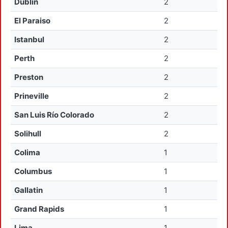
Dublin
2
El Paraiso
2
Istanbul
2
Perth
2
Preston
2
Prineville
2
San Luis Río Colorado
2
Solihull
2
Colima
1
Columbus
1
Gallatin
1
Grand Rapids
1
Lima
1