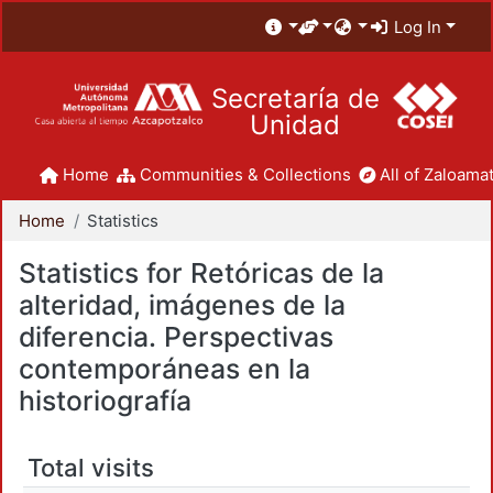
Log In
Secretaría de
Unidad
Home
Communities & Collections
All of Zaloamat
Home
Statistics
Statistics for Retóricas de la
alteridad, imágenes de la
diferencia. Perspectivas
contemporáneas en la
historiografía
Total visits