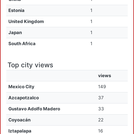
Estonia
1
United Kingdom
1
Japan
1
South Africa
1
Top city views
views
Mexico City
149
Azcapotzalco
37
Gustavo Adolfo Madero
33
Coyoacán
22
Iztapalapa
16