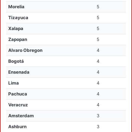
Morelia
5
Tizayuca
5
Xalapa
5
Zapopan
5
Alvaro Obregon
4
Bogotá
4
Ensenada
4
Lima
4
Pachuca
4
Veracruz
4
Amsterdam
3
Ashburn
3