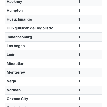
Hackney
1
Hampton
1
Huauchinango
1
Huixquilucan de Degollado
1
Johannesburg
1
Las Vegas
1
León
1
Minatitlán
1
Monterrey
1
Nerja
1
Norman
1
Oaxaca City
1