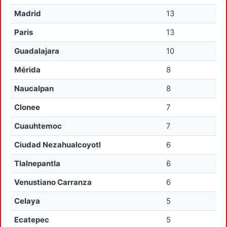
Madrid
13
Paris
13
Guadalajara
10
Mérida
8
Naucalpan
8
Clonee
7
Cuauhtemoc
7
Ciudad Nezahualcoyotl
6
Tlalnepantla
6
Venustiano Carranza
6
Celaya
5
Ecatepec
5