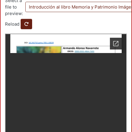
Select a
file to
Introducción al libro Memoria y Patrimonio Imág
preview:
Reload