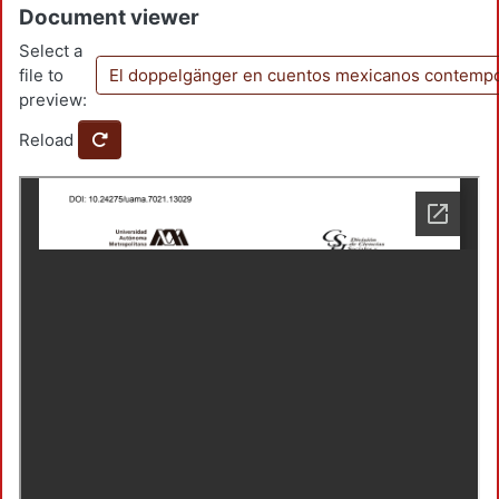
Document viewer
Select a
file to
El doppelgänger en cuentos mexicanos contem
preview:
Reload