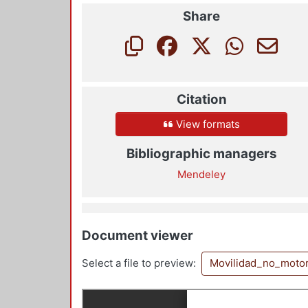
Share
Citation
View formats
Bibliographic managers
Mendeley
Document viewer
Select a file to preview:
Movilidad_no_moto