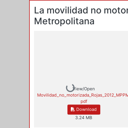
La movilidad no moto
Metropolitana
Loading...
View/Open
Movilidad_no_motorizada_Rojas_2012_MPP
pdf
Download
3.24 MB