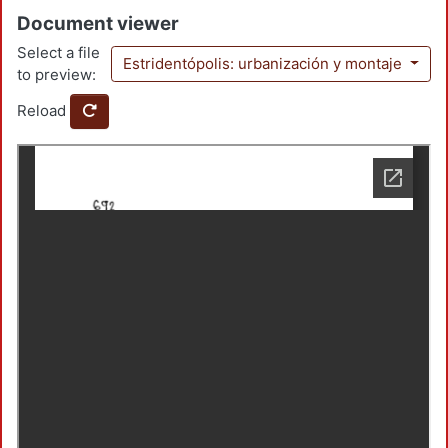
Document viewer
Select a file
Estridentópolis: urbanización y montaje
to preview:
Reload