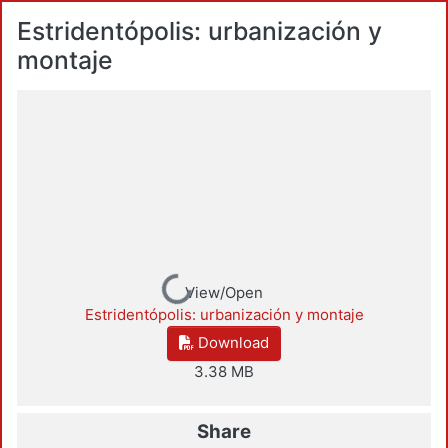
Estridentópolis: urbanización y
montaje
Loading...
View/Open
Estridentópolis: urbanización y montaje
Download
3.38 MB
Share