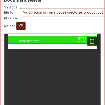
Document viewer
Select a
file to
Vinculación universidades-sectores productivos
preview:
Reload