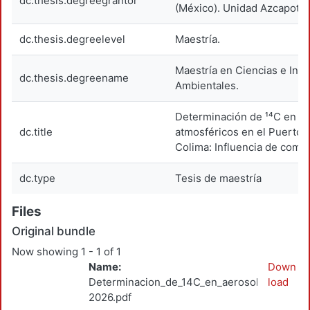
dc.thesis.degreegrantor
(México). Unidad Azcapotza
dc.thesis.degreelevel
Maestría.
Maestría en Ciencias e Inge
dc.thesis.degreename
Ambientales.
Determinación de ¹⁴C en a
dc.title
atmosféricos en el Puerto 
Colima: Influencia de combu
dc.type
Tesis de maestría
Files
Original bundle
Now showing
1 - 1 of 1
Name:
Down
Determinacion_de_14C_en_aerosoles_Herna
load
2026.pdf