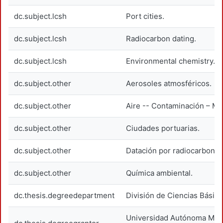
dc.subject.lcsh
Port cities.
dc.subject.lcsh
Radiocarbon dating.
dc.subject.lcsh
Environmental chemistry.
dc.subject.other
Aerosoles atmosféricos.
dc.subject.other
Aire -- Contaminación – Me
dc.subject.other
Ciudades portuarias.
dc.subject.other
Datación por radiocarbono.
dc.subject.other
Química ambiental.
dc.thesis.degreedepartment
División de Ciencias Básica
Universidad Autónoma Metr