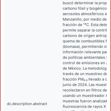
buscó determinar la propor
carbono fósil y biogénico p
aerosoles atmosféricos en 
Manzanillo, por medio de la
fracción de ¹⁴C. Esta deter
permite separar la contribu
carbono de origen antropo
quema de combustibles fósi
(biomasa), permitiendo obt
información relevante para 
de políticas ambientales y 
control de emisiones en zo
de México. La metodología
través de un muestreo de a
fracción PM₂.₅ llevado a ca
junio de 2024. Las muestra
recolectaron en filtros de t
usando un muestreador ARA
muestras fueron analizada
dc.description.abstract
fluorescencia de rayos X (F