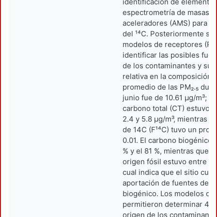
identificación de elementos
espectrometría de masas c
aceleradores (AMS) para la 
del ¹⁴C. Posteriormente se 
modelos de receptores (PC
identificar las posibles fue
de los contaminantes y su 
relativa en la composición d
promedio de las PM₂.₅ dura
junio fue de 10.61 μg/m³; en
carbono total (CT) estuvo e
2.4 y 5.8 μg/m³, mientras qu
de 14C (F¹⁴C) tuvo un prom
0.01. El carbono biogénico 
% y el 81 %, mientras que e
origen fósil estuvo entre el
cual indica que el sitio cu
aportación de fuentes de o
biogénico. Los modelos de
permitieron determinar 4 f
origen de los contaminantes