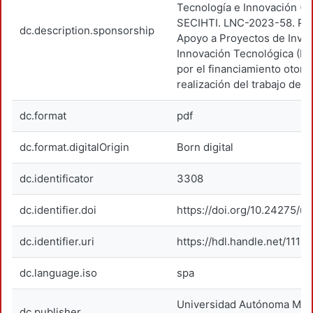
Tecnología e Innovación (M
SECIHTI. LNC-2023-58. Pr
dc.description.sponsorship
Apoyo a Proyectos de Inves
Innovación Tecnológica (P
por el financiamiento otorg
realización del trabajo de 
dc.format
pdf
dc.format.digitalOrigin
Born digital
dc.identificator
3308
dc.identifier.doi
https://doi.org/10.24275/
dc.identifier.uri
https://hdl.handle.net/1119
dc.language.iso
spa
Universidad Autónoma Metr
dc.publisher