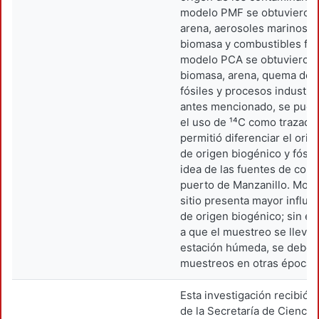
modelo PMF se obtuvieron l
arena, aerosoles marinos,
biomasa y combustibles fósi
modelo PCA se obtuvieron
biomasa, arena, quema de 
fósiles y procesos industria
antes mencionado, se pued
el uso de ¹⁴C como trazado
permitió diferenciar el ori
de origen biogénico y fósil
idea de las fuentes de cont
puerto de Manzanillo. Most
sitio presenta mayor influe
de origen biogénico; sin e
a que el muestreo se llevó 
estación húmeda, se deben
muestreos en otras épocas 
Esta investigación recibió 
de la Secretaría de Cienci