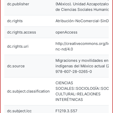
dc.publisher
(México). Unidad Azcapotzalco. 
de Ciencias Sociales Humanida
dc.rights
Atribución-NoComercial-SinDer
dc.rights.access
openAccess
http://creativecommons.org/lic
dc.rights.uri
nc-nd/4.0
Migraciones y movilidades en r
dc.source
indígenas del México actual (20
978-607-28-0265-0
CIENCIAS
SOCIALES::SOCIOLOGÍA::SOCI
dc.subject.classification
CULTURAL::RELACIONES
INTERÉTNICAS
dc.subject.lcc
F1219.3.S57