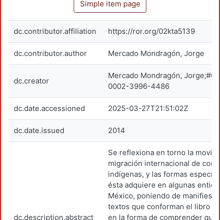
Simple item page
dc.contributor.affiliation
https://ror.org/02kta5139
dc.contributor.author
Mercado Mondragón, Jorge
Mercado Mondragón, Jorge;#00
dc.creator
0002-3996-4486
dc.date.accessioned
2025-03-27T21:51:02Z
dc.date.issued
2014
Se reflexiona en torno la movilid
migración internacional de com
indígenas, y las formas específi
ésta adquiere en algunas entid
México, poniendo de manifiesto
textos que conforman el libro a
dc.description.abstract
en la forma de comprender que 