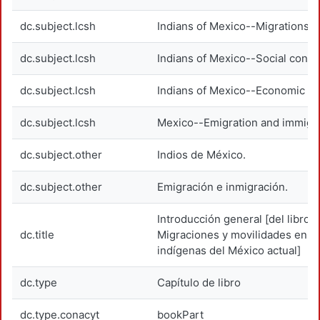
dc.subject.lcsh
Indians of Mexico--Migrations.
dc.subject.lcsh
Indians of Mexico--Social condit
dc.subject.lcsh
Indians of Mexico--Economic co
dc.subject.lcsh
Mexico--Emigration and immigra
dc.subject.other
Indios de México.
dc.subject.other
Emigración e inmigración.
Introducción general [del libro
dc.title
Migraciones y movilidades en r
indígenas del México actual]
dc.type
Capítulo de libro
dc.type.conacyt
bookPart