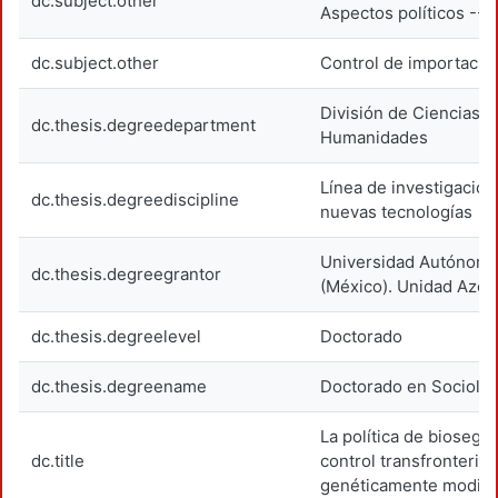
dc.subject.other
Aspectos políticos -- 
dc.subject.other
Control de importacio
División de Ciencias S
dc.thesis.degreedepartment
Humanidades
Línea de investigación
dc.thesis.degreediscipline
nuevas tecnologías
Universidad Autónoma
dc.thesis.degreegrantor
(México). Unidad Azca
dc.thesis.degreelevel
Doctorado
dc.thesis.degreename
Doctorado en Sociolog
La política de biosegu
dc.title
control transfronteriz
genéticamente modifi