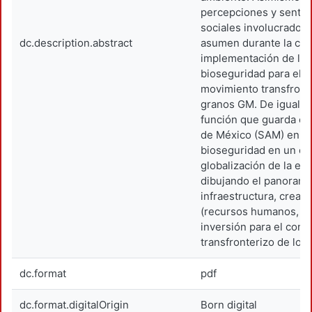
percepciones y sentid
sociales involucrados 
dc.description.abstract
asumen durante la con
implementación de la p
bioseguridad para el c
movimiento transfront
granos GM. De igual fo
función que guarda el
de México (SAM) en el
bioseguridad en un co
globalización de la ec
dibujando el panoram
infraestructura, creac
(recursos humanos, ca
inversión para el cont
transfronterizo de los
dc.format
pdf
dc.format.digitalOrigin
Born digital