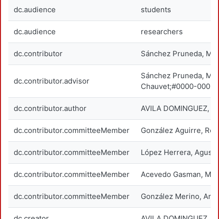
dc.audience
students
dc.audience
researchers
dc.contributor
Sánchez Pruneda, Mic
Sánchez Pruneda, Mic
dc.contributor.advisor
Chauvet;#0000-0002-
dc.contributor.author
AVILA DOMINGUEZ, J
dc.contributor.committeeMember
González Aguirre, Ros
dc.contributor.committeeMember
López Herrera, Agustí
dc.contributor.committeeMember
Acevedo Gasman, Marí
dc.contributor.committeeMember
González Merino, Arce
dc.creator
AVILA DOMINGUEZ, J