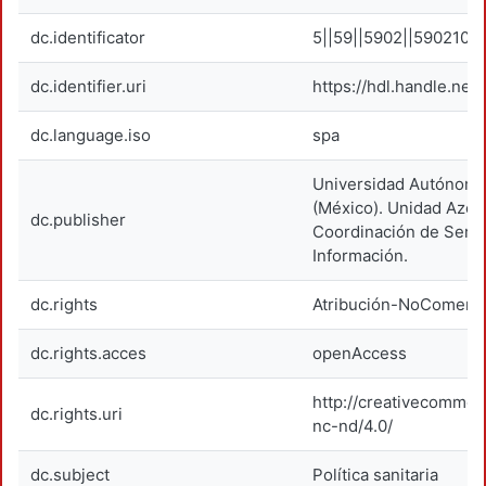
dc.identificator
5||59||5902||590210
dc.identifier.uri
https://hdl.handle.net
dc.language.iso
spa
Universidad Autónoma
(México). Unidad Azca
dc.publisher
Coordinación de Servi
Información.
dc.rights
Atribución-NoComerci
dc.rights.acces
openAccess
http://creativecommon
dc.rights.uri
nc-nd/4.0/
dc.subject
Política sanitaria