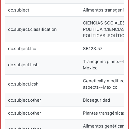
dc.subject
Alimentos transgénico
CIENCIAS SOCIALES::
dc.subject.classification
POLÍTICA::CIENCIAS
POLÍTICAS::POLÍTICA
dc.subject.lcc
SB123.57
Transgenic plants--Pol
dc.subject.lcsh
Mexico
Genetically modified f
dc.subject.lcsh
aspects--Mexico
dc.subject.other
Bioseguridad
dc.subject.other
Plantas transgénicas
Alimentos genéticamen