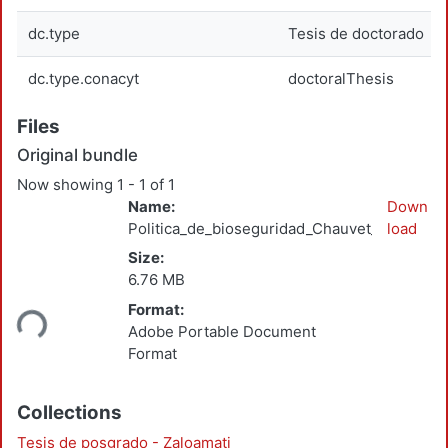
dc.type
Tesis de doctorado
dc.type.conacyt
doctoralThesis
Files
Original bundle
Now showing
1 - 1 of 1
Name:
Down
Politica_de_bioseguridad_Chauvet_2013_DS.
load
Size:
6.76 MB
oading...
Format:
Adobe Portable Document
Format
Collections
Tesis de posgrado - Zaloamati