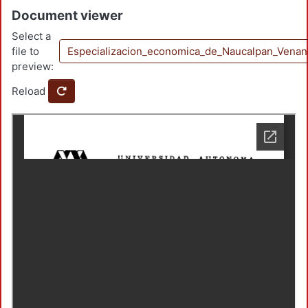
Document viewer
Select a
file to
Especializacion_economica_de_Naucalpan_Ven
preview:
Reload