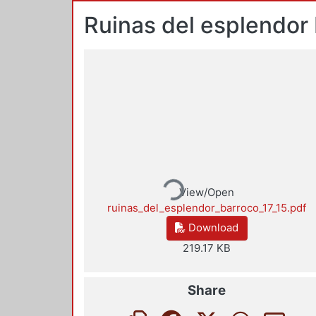
Ruinas del esplendor
Loading...
View/Open
ruinas_del_esplendor_barroco_17_15.pdf
Download
219.17 KB
Share