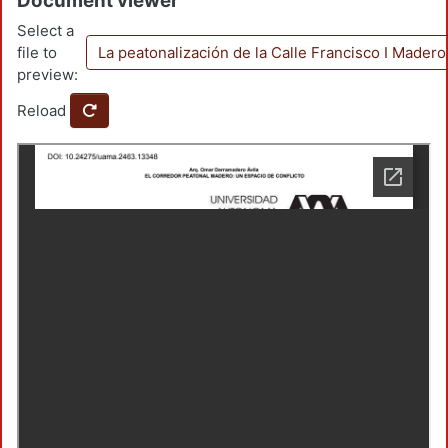
Document viewer
Select a
file to
La peatonalización de la Calle Francisco I Mader
preview:
Reload