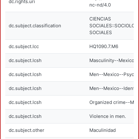
dc.rights.uri
nc-nd/4.0
CIENCIAS
dc.subject.classification
SOCIALES::SOCIOLOG
SOCIALES
dc.subject.lcc
HQ1090.7.M6
dc.subject.lcsh
Masculinity--Mexico.
dc.subject.lcsh
Men--Mexico--Psycho
dc.subject.lcsh
Men--Mexico--Identity
dc.subject.lcsh
Organized crime--Mex
dc.subject.lcsh
Violence in men.
dc.subject.other
Maculinidad