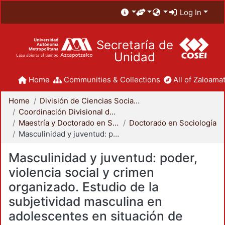
Log In
Secretaría de
Unidad
Home
Communities & Collections
All of Zaloamat
Home
División de Ciencias Sociales y Humanidades
Coordinación Divisional de Posgrado
Maestría y Doctorado en Sociología
Doctorado en Sociología
Masculinidad y juventud: poder, violencia social y crimen organizado. Estudio de la subjetividad masculina en adolescentes en situación de reclusión en uno de los estados más violentos: Guerrero, México
Masculinidad y juventud: poder,
violencia social y crimen
organizado. Estudio de la
subjetividad masculina en
adolescentes en situación de