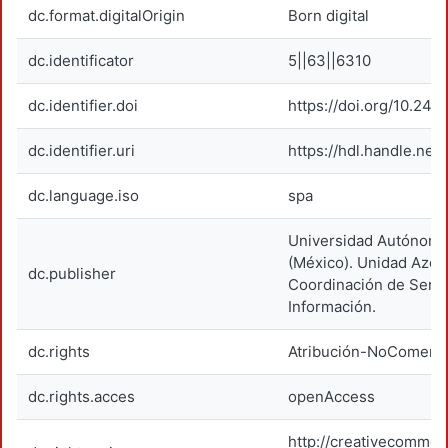
dc.format.digitalOrigin
Born digital
dc.identificator
5||63||6310
dc.identifier.doi
https://doi.org/10.2
dc.identifier.uri
https://hdl.handle.net
dc.language.iso
spa
Universidad Autónoma
(México). Unidad Azca
dc.publisher
Coordinación de Servi
Información.
dc.rights
Atribución-NoComerci
dc.rights.acces
openAccess
http://creativecommon