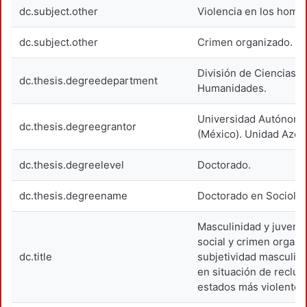
dc.subject.other
Violencia en los homb
dc.subject.other
Crimen organizado.
División de Ciencias S
dc.thesis.degreedepartment
Humanidades.
Universidad Autónoma
dc.thesis.degreegrantor
(México). Unidad Azca
dc.thesis.degreelevel
Doctorado.
dc.thesis.degreename
Doctorado en Sociolog
Masculinidad y juventu
social y crimen organi
dc.title
subjetividad masculin
en situación de reclus
estados más violentos