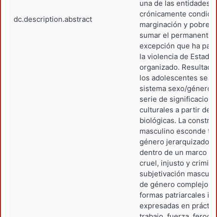
una de las entidades 
crónicamente condici
dc.description.abstract
marginación y pobreza
sumar el permanente 
excepción que ha pad
la violencia de Estado
organizado. Resultado
los adolescentes se in
sistema sexo/género s
serie de significacione
culturales a partir de 
biológicas. La constru
masculino esconde tra
género jerarquizado q
dentro de un marco coy
cruel, injusto y crimin
subjetivación masculin
de género complejo e
formas patriarcales in
expresadas en práctic
trabajo, fuerza, ferocid