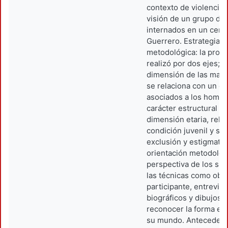
contexto de violencia s
visión de un grupo de
internados en un centr
Guerrero. Estrategia t
metodológica: la propu
realizó por dos ejes; p
dimensión de las mascu
se relaciona con un c
asociados a los homb
carácter estructural y p
dimensión etaria, rela
condición juvenil y su
exclusión y estigmatiz
orientación metodológ
perspectiva de los suj
las técnicas como obs
participante, entrevist
biográficos y dibujos 
reconocer la forma en
su mundo. Antecedent