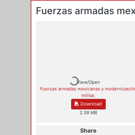
Fuerzas armadas mexi
Loading...
View/Open
Fuerzas armadas mexicanas y modernizació
militar.
Download
2.38 MB
Share