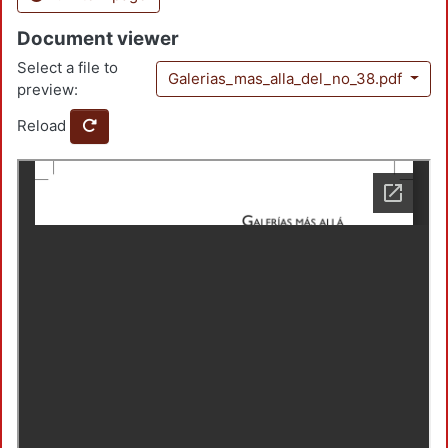
Document viewer
Select a file to
Galerias_mas_alla_del_no_38.pdf
preview:
Reload