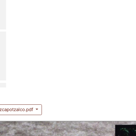
zcapotzalco.pdf