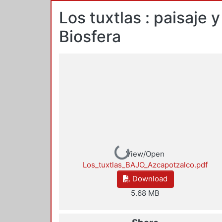
Los tuxtlas : paisaje
Biosfera
Loading...
View/Open
Los_tuxtlas_BAJO_Azcapotzalco.pdf
Download
5.68 MB