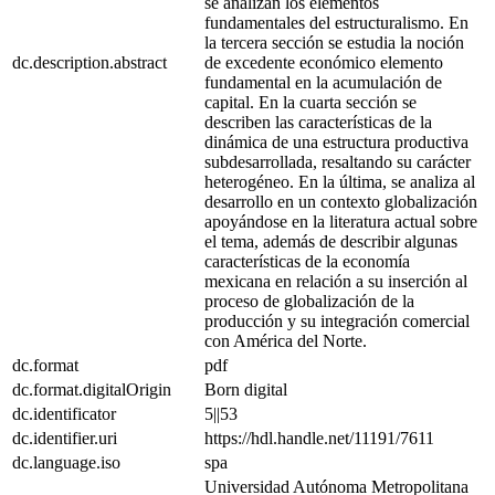
se analizan los elementos
fundamentales del estructuralismo. En
la tercera sección se estudia la noción
dc.description.abstract
de excedente económico elemento
fundamental en la acumulación de
capital. En la cuarta sección se
describen las características de la
dinámica de una estructura productiva
subdesarrollada, resaltando su carácter
heterogéneo. En la última, se analiza al
desarrollo en un contexto globalización
apoyándose en la literatura actual sobre
el tema, además de describir algunas
características de la economía
mexicana en relación a su inserción al
proceso de globalización de la
producción y su integración comercial
con América del Norte.
dc.format
pdf
dc.format.digitalOrigin
Born digital
dc.identificator
5||53
dc.identifier.uri
https://hdl.handle.net/11191/7611
dc.language.iso
spa
Universidad Autónoma Metropolitana