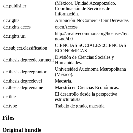
(México). Unidad Azcapotzalco.
dc.publisher
Coordinación de Servicios de
Información.
dc.rights
Atribución-NoComercial-SinDerivadas
dc.rights.acces
openAccess
http://creativecommons.org/licenses/by-
dc.rights.uri
nc-nd/4.0
CIENCIAS SOCIALES::CIENCIAS
dc.subject.classification
ECONÓMICAS
División de Ciencias Sociales y
dc.thesis.degreedepartment
Humanidades.
Universidad Autónoma Metropolitana
dc.thesis.degreegrantor
(México).
dc.thesis.degreelevel
Maestría.
dc.thesis.degreename
Maestría en Ciencias Económicas.
El desarrollo desde la perspectiva
dc.title
estructuralista
dc.type
Trabajo de grado, maestría
Files
Original bundle