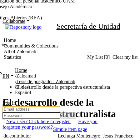
stigación del personal académico UAM
nsejo Académico
tivos Abiertos (REA)
Collaborate
Secretaría de
Unidad
cies
Home
s
Zaloamati
EN
Tesis de posgrado - Zaloamati
English
El desarrollo desde la perspectiva estructuralista
Español
El desarrollo desde la
Log In
perspectiva estructuralista
Log in
New user? Click here to register.
Have you
forgotten your password?
Simple item page
dc.contributor
Lechuga Montenegro, Jesús Francisco