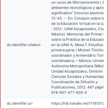
un curso de Microeconomía I, ba
ambientes tecnológicos y aprend
significativo” [recurso electrónico
13-45. -- En: Coloquio sobre la P
de la Educación Virtual en la UAM
: 2012 : UAM Azcapotzalco, Ciud
México). Memorias del Primer Co
sobre la Práctica de la Educación
dc.identifier.citation
en la UAM-A. Mesa 1: Estudios de
primera parte / Micheli Thirión, J
coordinador y Armendáriz Torres
coordinadora. – México: Univers
Autónoma Metropolitana (México
Unidad Azcapotzalco, División d
Ciencias Sociales y Humanidades
Coordinación de Difusión y
Publicaciones, 2012. 467 página
978-607-477-830-4
dc.identifier.uri
https://hdl.handle.net/11191/5127