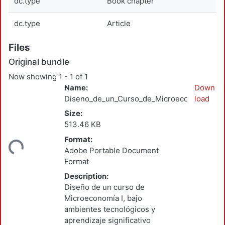
dc.type
Book chapter
dc.type
Article
Files
Original bundle
Now showing
1 - 1 of 1
Name:
Down
Diseno_de_un_Curso_de_Microeconomia_I.pd
load
Size:
513.46 KB
Format:
ding...
Adobe Portable Document
Format
Description:
Diseño de un curso de
Microeconomía I, bajo
ambientes tecnológicos y
aprendizaje significativo