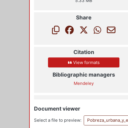
5.33 MB
Share
Citation
View formats
Bibliographic managers
Mendeley
Document viewer
Select a file to preview:
Pobreza_urbana_y_