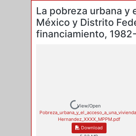
La pobreza urbana y e
México y Distrito Fe
financiamiento, 1982
Loading...
View/Open
Pobreza_urbana_y_el_acceso_a_una_viviend
Hernandez_XXXX_MPPM.pdf
Download