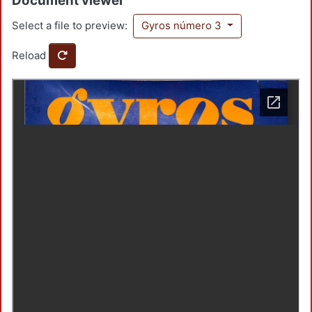
Document viewer
Select a file to preview:
Gyros número 3
Reload