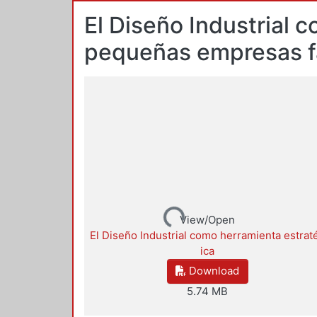
El Diseño Industrial 
pequeñas empresas f
Loading...
View/Open
El Diseño lndustrial como herramienta estrat
ica
Download
5.74 MB