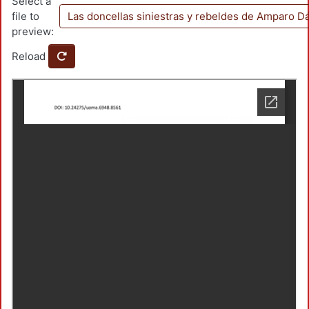
Select a
file to
Las doncellas siniestras y rebeldes de Amparo D
preview:
Reload