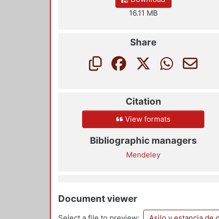
16.11 MB
Share
Citation
View formats
Bibliographic managers
Mendeley
Document viewer
Select a file to preview:
Asilo y estancia de 