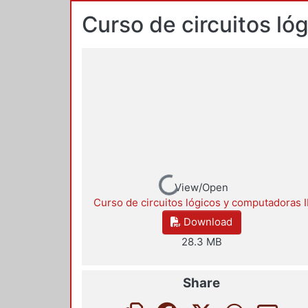
Curso de circuitos ló
Loading...
View/Open
Curso de circuitos lógicos y computadoras I
Download
28.3 MB
Share