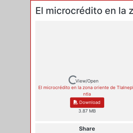
El microcrédito en la 
Loading...
View/Open
El microcrédito en la zona oriente de Tlalnep
ntla
Download
3.87 MB
Share