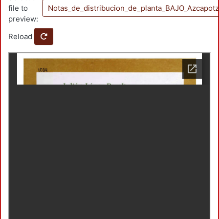
file to
Notas_de_distribucion_de_planta_BAJO_Azcapotz
preview:
Reload