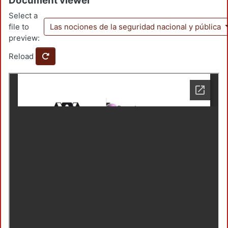
Document viewer
Select a
file to
Las nociones de la seguridad nacional y pública
preview:
Reload