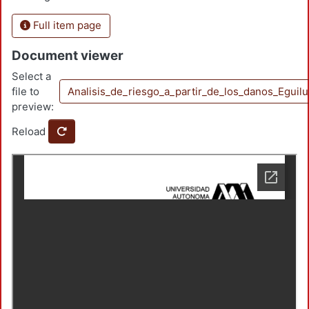
Full item page
Document viewer
Select a
file to
Analisis_de_riesgo_a_partir_de_los_danos_Egu
preview:
Reload