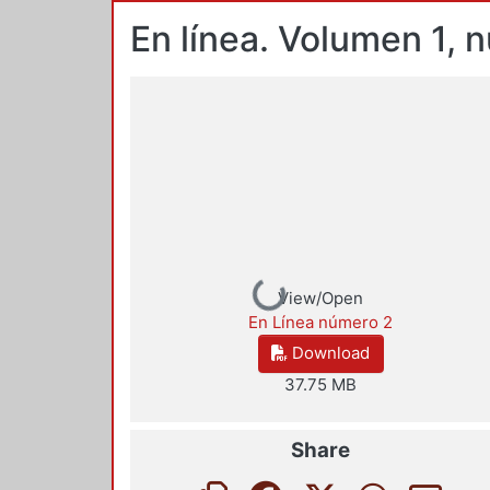
En línea. Volumen 1, n
Loading...
View/Open
En Línea número 2
Download
37.75 MB
Share