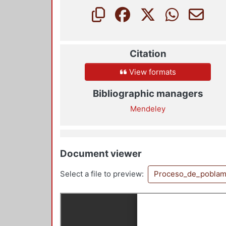
Citation
View formats
Bibliographic managers
Mendeley
Document viewer
Select a file to preview:
Proceso_de_poblam