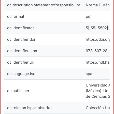
dc.description.statementofresponsibility
Norma Durán R.
dc.format
pdf
dc.identificator
5||55||5502||5
dc.identifier.doi
https://doi.or
dc.identifier.isbn
978-607-28-12
dc.identifier.uri
https://hdl.han
dc.language.iso
spa
Universidad Au
dc.publisher
(México). Unida
de Ciencias So
dc.relation.ispartofseries
Colección Huma