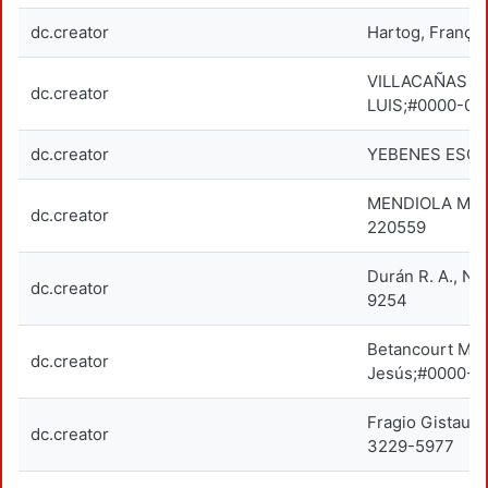
dc.creator
Hartog, Françoi
VILLACAÑAS B
dc.creator
LUIS;#0000-00
dc.creator
YEBENES ESCA
MENDIOLA MEJ
dc.creator
220559
Durán R. A., N
dc.creator
9254
Betancourt Mar
dc.creator
Jesús;#0000-0
Fragio Gistau,
dc.creator
3229-5977