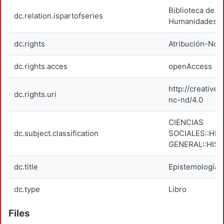
Biblioteca de C
dc.relation.ispartofseries
Humanidades.
dc.rights
Atribución-NoC
dc.rights.acces
openAccess
http://creativ
dc.rights.uri
nc-nd/4.0
CIENCIAS
dc.subject.classification
SOCIALES::HIS
GENERAL::HIS
dc.title
Epistemología hi
dc.type
Libro
Files