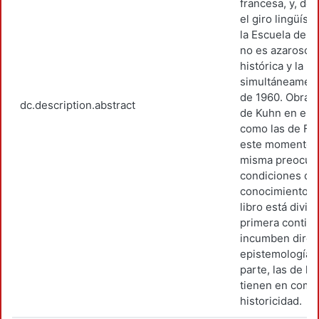
francesa, y, de
el giro lingüíst
la Escuela de E
no es azaroso q
histórica y la h
simultáneamente
de 1960. Obras 
dc.description.abstract
de Kuhn en el á
como las de Fou
este momento. 
misma preocupa
condiciones de 
conocimiento y l
libro está divid
primera contien
incumben direc
epistemología h
parte, las de hi
tienen en común
historicidad.