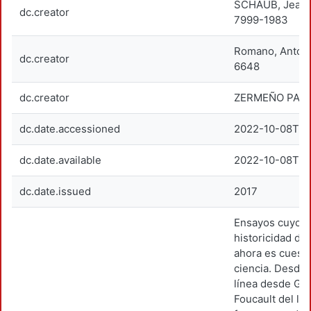
SCHAUB, Jean-
dc.creator
7999-1983
Romano, Anton
dc.creator
6648
dc.creator
ZERMEÑO PADI
dc.date.accessioned
2022-10-08T00
dc.date.available
2022-10-08T00
dc.date.issued
2017
Ensayos cuyo te
historicidad de 
ahora es cuest
ciencia. Desde 
línea desde Ga
Foucault del lad