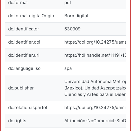
dc.format
pdf
dc.format.digitalOrigin
Born digital
dc.identificator
630909
dc.identifier.doi
https://doi.org/10.24275/uama.
dc.identifier.uri
https://hdl.handle.net/11191/13
dc.language.iso
spa
Universidad Autónoma Metropol
dc.publisher
(México). Unidad Azcapotzalco. 
Ciencias y Artes para el Diseño.
dc.relation.ispartof
https://doi.org/10.24275/uama.
dc.rights
Atribución-NoComercial-SinDer