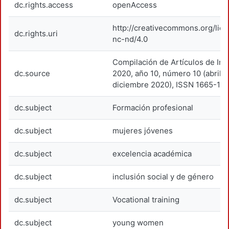
dc.rights.access
openAccess
http://creativecommons.org/lic
dc.rights.uri
nc-nd/4.0
Compilación de Artículos de Inv
dc.source
2020, año 10, número 10 (abril 
diciembre 2020), ISSN 1665-13
dc.subject
Formación profesional
dc.subject
mujeres jóvenes
dc.subject
excelencia académica
dc.subject
inclusión social y de género
dc.subject
Vocational training
dc.subject
young women