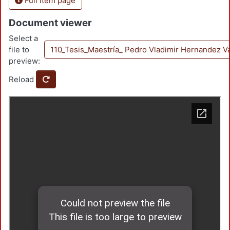
Full item page
Document viewer
Select a
file to
110_Tesis_Maestría_ Pedro Vladimir Hernandez
preview:
Reload