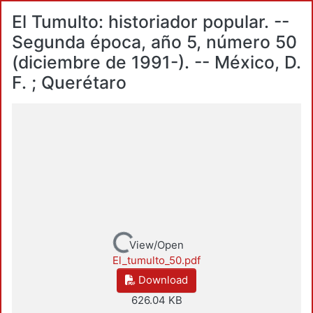
El Tumulto: historiador popular. --
Segunda época, año 5, número 50
(diciembre de 1991-). -- México, D.
F. ; Querétaro
Loading...
View/Open
El_tumulto_50.pdf
Download
626.04 KB