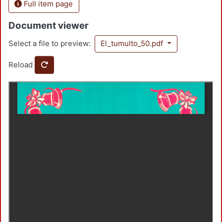
Full item page
Document viewer
Select a file to preview:
El_tumulto_50.pdf
Reload