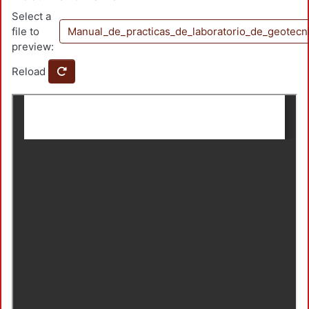
Select a
file to
Manual_de_practicas_de_laboratorio_de_geotecn
preview:
Reload