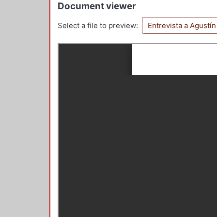
Document viewer
Select a file to preview:
Entrevista a Agustí